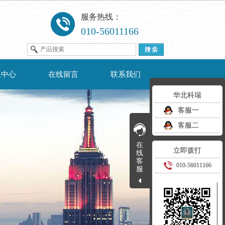
服务热线：
010-56011166
服中心
在线留言
联系我们
华北科瑞
客服一
客服二
在
立即拨打
线
客
010-56011166
服