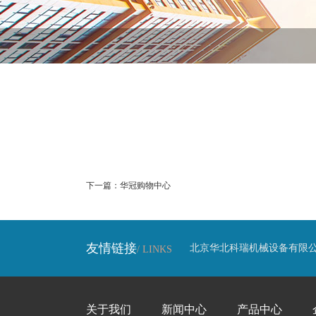
下一篇：华冠购物中心
友情链接
北京华北科瑞机械设备有限
/ LINKS
关于我们
新闻中心
产品中心